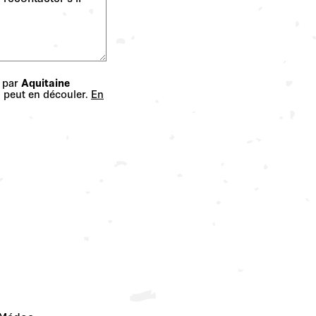
s par
Aquitaine
 peut en découler.
En
e Médoc